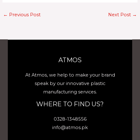
←
Previous Post
Next Post
→
ATMOS
At Atmos, we help to make your brand
speak by our innovative plastic
manufacturing services.
WHERE TO FIND US?
0328-1348556
info@atmos.pk