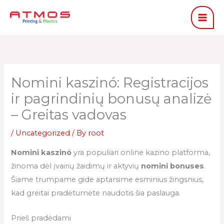
Skip
to
content
Nomini kaszinó: Registracijos
ir pagrindinių bonusų analizė
– Greitas vadovas
/
Uncategorized
/ By
root
Nomini kaszinó
yra populiari online kazino platforma,
žinoma dėl įvairių žaidimų ir aktyvių
nomini bonuses
.
Šiame trumpame gide aptarsime esminius žingsnius,
kad greitai pradėtumėte naudotis šia paslauga.
Prieš pradėdami