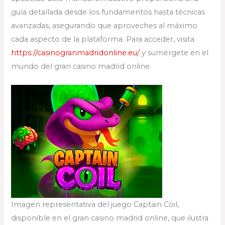
guía detallada desde los fundamentos hasta técnicas
avanzadas, asegurando que aproveches al máximo
cada aspecto de la plataforma. Para acceder, visita
https://casinogranmadridonline.eu/
y sumérgete en el
mundo del gran casino madrid online.
Imagen representativa del juego Captain Coil,
disponible en el gran casino madrid online, que ilustra