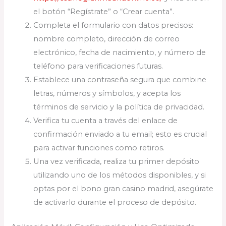
el botón “Regístrate” o “Crear cuenta”.
Completa el formulario con datos precisos:
nombre completo, dirección de correo
electrónico, fecha de nacimiento, y número de
teléfono para verificaciones futuras.
Establece una contraseña segura que combine
letras, números y símbolos, y acepta los
términos de servicio y la política de privacidad.
Verifica tu cuenta a través del enlace de
confirmación enviado a tu email; esto es crucial
para activar funciones como retiros.
Una vez verificada, realiza tu primer depósito
utilizando uno de los métodos disponibles, y si
optas por el bono gran casino madrid, asegúrate
de activarlo durante el proceso de depósito.