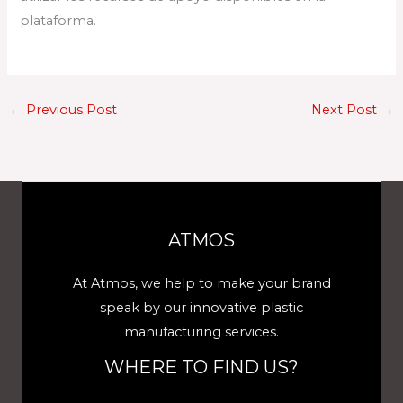
plataforma.
←
Previous Post
Next Post
→
ATMOS
At Atmos, we help to make your brand
speak by our innovative plastic
manufacturing services.
WHERE TO FIND US?