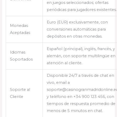
en juegos seleccionados; ofertas
periódicas para jugadores existentes.
Euro (EUR) exclusivamente, con
Monedas
conversiones automáticas para
Aceptadas
depósitos en otras monedas.
Español (principal), inglés, francés, y
Idiomas
alemán, con soporte multilingüe en
Soportados
atención al cliente.
Disponible 24/7 a través de chat en
vivo, email a
Soporte al
soporte@casinogranmadridonline.eu
Cliente
y teléfono en +34 900 123 456, con
tiempos de respuesta promedio de
menos de 5 minutos en chat.