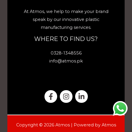
At Atmos, we help to make your brand
speak by our innovative plastic
manufacturing services.
WHERE TO FIND US?
0328-1348556
info@atmos.pk
Copyright © 2026 Atmos | Powered by Atmos