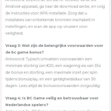
Android-apparaat, ga naar de download sectie, en volg
de instructies voor APK-installatie. Zorg dat u
installaties van onbekende bronnen inschakelt in
instellingen, en scan de app op virussen voor
veiligheid.
Vraag 3: Wat zijn de belangrijke voorwaarden voor
de bc game bonus?
Antwoord: Typisch omvatten voorwaarden een
minimale storting van €20, een wagering eis van 35x
de bonus en storting, een maximale inzet per spin
tijdens bonusplay, en een geldigheidsduur van 30
dagen. Lees altijd de bonusvoorwaarden zorgvuldig.
Vraag 4: Is BC Game veilig en betrouwbaar voor
Nederlandse spelers?