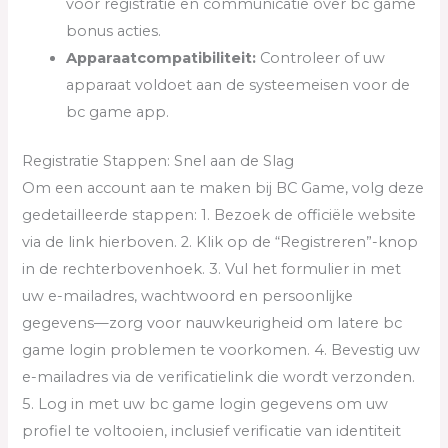
voor registratie en communicatie over bc game
bonus acties.
Apparaatcompatibiliteit:
Controleer of uw
apparaat voldoet aan de systeemeisen voor de
bc game app.
Registratie Stappen: Snel aan de Slag
Om een account aan te maken bij BC Game, volg deze
gedetailleerde stappen: 1. Bezoek de officiële website
via de link hierboven. 2. Klik op de “Registreren”-knop
in de rechterbovenhoek. 3. Vul het formulier in met
uw e-mailadres, wachtwoord en persoonlijke
gegevens—zorg voor nauwkeurigheid om latere bc
game login problemen te voorkomen. 4. Bevestig uw
e-mailadres via de verificatielink die wordt verzonden.
5. Log in met uw bc game login gegevens om uw
profiel te voltooien, inclusief verificatie van identiteit