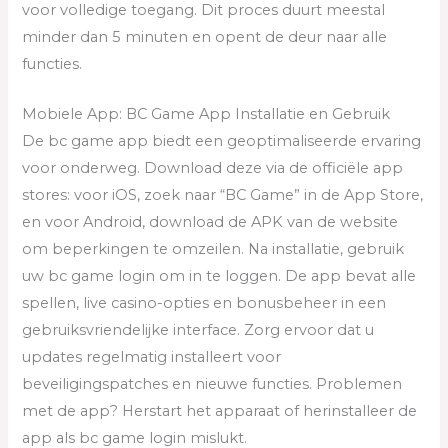
voor volledige toegang. Dit proces duurt meestal
minder dan 5 minuten en opent de deur naar alle
functies.
Mobiele App: BC Game App Installatie en Gebruik
De bc game app biedt een geoptimaliseerde ervaring
voor onderweg. Download deze via de officiële app
stores: voor iOS, zoek naar “BC Game” in de App Store,
en voor Android, download de APK van de website
om beperkingen te omzeilen. Na installatie, gebruik
uw bc game login om in te loggen. De app bevat alle
spellen, live casino-opties en bonusbeheer in een
gebruiksvriendelijke interface. Zorg ervoor dat u
updates regelmatig installeert voor
beveiligingspatches en nieuwe functies. Problemen
met de app? Herstart het apparaat of herinstalleer de
app als bc game login mislukt.