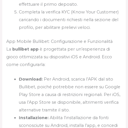
effettuare il primo deposito.
Completa la verifica KYC (Know Your Customer)
caricando i documenti richiesti nella sezione del
profilo, per abilitare prelievi veloci.
App Mobile Bullibet: Configurazione e Funzionalità
La
bullibet app
è progettata per un’esperienza di
gioco ottimizzata su dispositivi iOS e Android. Ecco
come configurarla:
Download:
Per Android, scarica l’APK dal sito
Bullibet, poiché potrebbe non essere su Google
Play Store a causa di restrizioni regionali. Per iOS,
usa l’App Store se disponibile, altrimenti verifica
alternative tramite il sito.
Installazione:
Abilita l’installazione da fonti
sconosciute su Android, installa l’app, e concedi