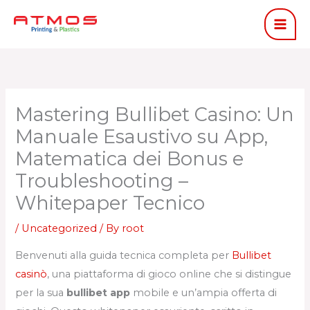
Skip
to
content
Mastering Bullibet Casino: Un
Manuale Esaustivo su App,
Matematica dei Bonus e
Troubleshooting –
Whitepaper Tecnico
/
Uncategorized
/ By
root
Benvenuti alla guida tecnica completa per
Bullibet
casinò
, una piattaforma di gioco online che si distingue
per la sua
bullibet app
mobile e un’ampia offerta di