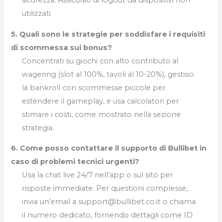
utilizzati.
5. Quali sono le strategie per soddisfare i requisiti
di scommessa sui bonus?
Concentrati su giochi con alto contributo al
wagering (slot al 100%, tavoli al 10-20%), gestisci
la bankroll con scommesse piccole per
estendere il gameplay, e usa calcolatori per
stimare i costi, come mostrato nella sezione
strategia.
6. Come posso contattare il supporto di Bullibet in
caso di problemi tecnici urgenti?
Usa la chat live 24/7 nell’app o sul sito per
risposte immediate. Per questioni complesse,
invia un’email a support@bullibet.co.it o chiama
il numero dedicato, fornendo dettagli come ID