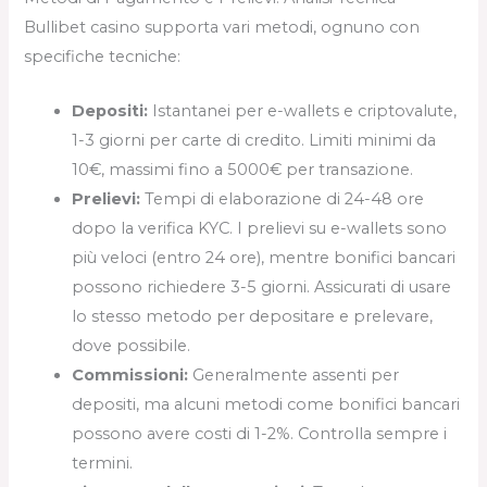
Bullibet casino supporta vari metodi, ognuno con
specifiche tecniche:
Depositi:
Istantanei per e-wallets e criptovalute,
1-3 giorni per carte di credito. Limiti minimi da
10€, massimi fino a 5000€ per transazione.
Prelievi:
Tempi di elaborazione di 24-48 ore
dopo la verifica KYC. I prelievi su e-wallets sono
più veloci (entro 24 ore), mentre bonifici bancari
possono richiedere 3-5 giorni. Assicurati di usare
lo stesso metodo per depositare e prelevare,
dove possibile.
Commissioni:
Generalmente assenti per
depositi, ma alcuni metodi come bonifici bancari
possono avere costi di 1-2%. Controlla sempre i
termini.