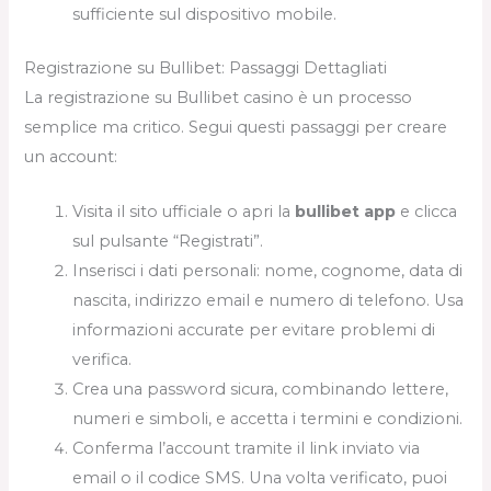
sufficiente sul dispositivo mobile.
Registrazione su Bullibet: Passaggi Dettagliati
La registrazione su Bullibet casino è un processo
semplice ma critico. Segui questi passaggi per creare
un account:
Visita il sito ufficiale o apri la
bullibet app
e clicca
sul pulsante “Registrati”.
Inserisci i dati personali: nome, cognome, data di
nascita, indirizzo email e numero di telefono. Usa
informazioni accurate per evitare problemi di
verifica.
Crea una password sicura, combinando lettere,
numeri e simboli, e accetta i termini e condizioni.
Conferma l’account tramite il link inviato via
email o il codice SMS. Una volta verificato, puoi