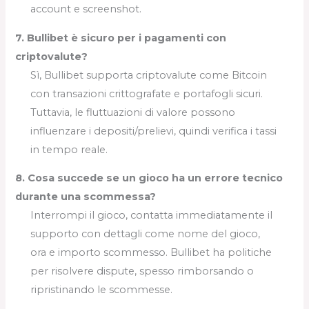
account e screenshot.
7. Bullibet è sicuro per i pagamenti con
criptovalute?
Sì, Bullibet supporta criptovalute come Bitcoin
con transazioni crittografate e portafogli sicuri.
Tuttavia, le fluttuazioni di valore possono
influenzare i depositi/prelievi, quindi verifica i tassi
in tempo reale.
8. Cosa succede se un gioco ha un errore tecnico
durante una scommessa?
Interrompi il gioco, contatta immediatamente il
supporto con dettagli come nome del gioco,
ora e importo scommesso. Bullibet ha politiche
per risolvere dispute, spesso rimborsando o
ripristinando le scommesse.