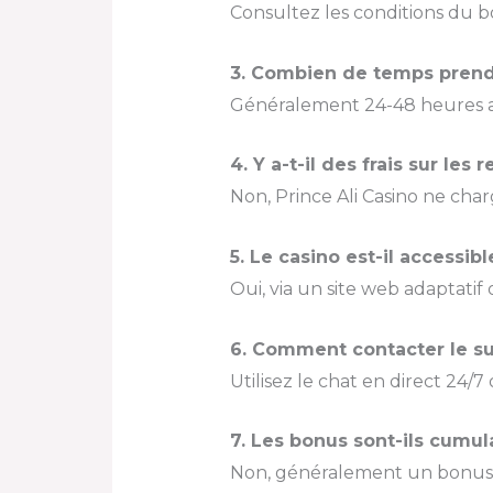
Consultez les conditions du b
3. Combien de temps prend 
Généralement 24-48 heures a
4. Y a-t-il des frais sur les r
Non, Prince Ali Casino ne char
5. Le casino est-il accessib
Oui, via un site web adaptatif
6. Comment contacter le s
Utilisez le chat en direct 24
7. Les bonus sont-ils cumul
Non, généralement un bonus à l