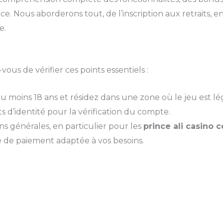
e. Nous aborderons tout, de l’inscription aux retraits, en
e.
ous de vérifier ces points essentiels :
u moins 18 ans et résidez dans une zone où le jeu est lég
d’identité pour la vérification du compte.
s générales, en particulier pour les
prince ali casino 
 de paiement adaptée à vos besoins.