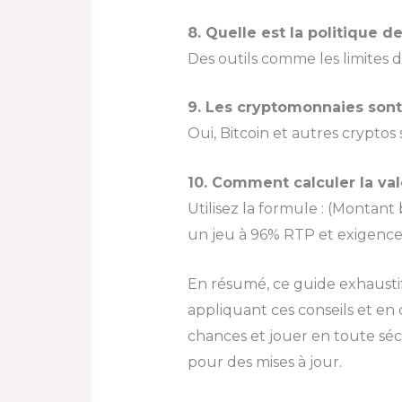
8. Quelle est la politique d
Des outils comme les limites 
9. Les cryptomonnaies sont
Oui, Bitcoin et autres cryptos
10. Comment calculer la va
Utilisez la formule : (Montan
un jeu à 96% RTP et exigence
En résumé, ce guide exhaustif 
appliquant ces conseils et en
chances et jouer en toute sécu
pour des mises à jour.