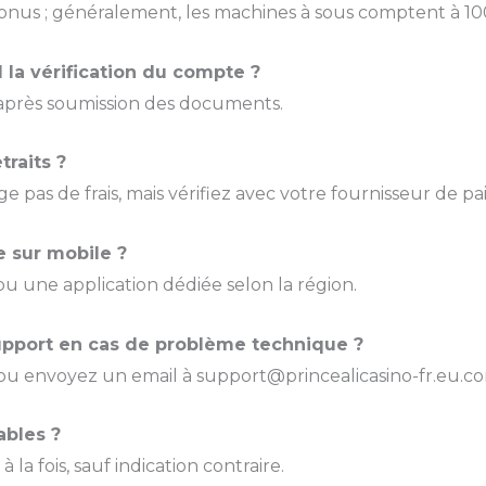
onus ; généralement, les machines à sous comptent à 100
la vérification du compte ?
près soumission des documents.
etraits ?
ge pas de frais, mais vérifiez avec votre fournisseur de p
le sur mobile ?
 ou une application dédiée selon la région.
upport en cas de problème technique ?
/7 ou envoyez un email à support@princealicasino-fr.eu.c
ables ?
a fois, sauf indication contraire.