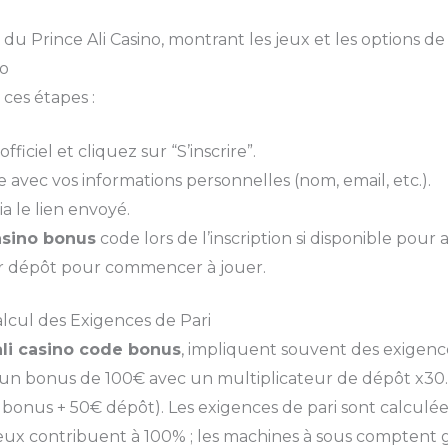
 du Prince Ali Casino, montrant les jeux et les options d
no
ces étapes :
ficiel et cliquez sur “S’inscrire”.
 avec vos informations personnelles (nom, email, etc.).
a le lien envoyé.
casino bonus
code lors de l’inscription si disponible pour a
r dépôt pour commencer à jouer.
cul des Exigences de Pari
ali casino code bonus
, impliquent souvent des exigenc
n bonus de 100€ avec un multiplicateur de dépôt x30. 
 bonus + 50€ dépôt). Les exigences de pari sont calculée
 jeux contribuent à 100% ; les machines à sous comptent