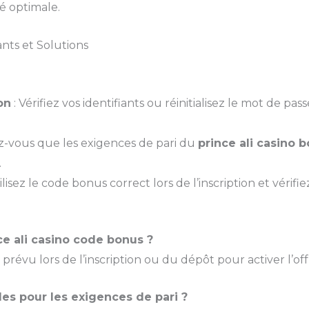
é optimale.
ts et Solutions
on
: Vérifiez vos identifiants ou réinitialisez le mot de pass
z-vous que les exigences de pari du
prince ali casino 
.
ilisez le code bonus correct lors de l’inscription et vérifie
ce ali casino code bonus ?
révu lors de l’inscription ou du dépôt pour activer l’off
bles pour les exigences de pari ?