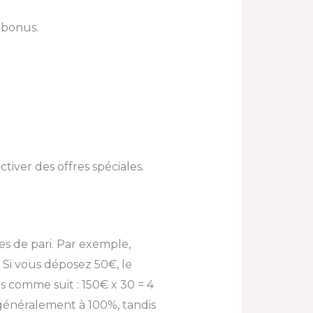
e bonus.
ctiver des offres spéciales.
es de pari. Par exemple,
Si vous déposez 50€, le
s comme suit : 150€ x 30 = 4
 généralement à 100%, tandis