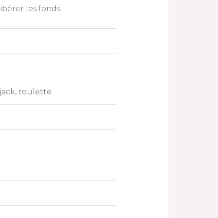
ibérer les fonds.
jack, roulette