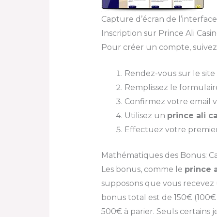
Capture d’écran de l’interface
Inscription sur Prince Ali Casi
Pour créer un compte, suivez 
Rendez-vous sur le site of
Remplissez le formulaire
Confirmez votre email vi
Utilisez un
prince ali 
Effectuez votre premie
Mathématiques des Bonus: Cal
Les bonus, comme le
prince 
supposons que vous recevez u
bonus total est de 150€ (100€
500€ à parier. Seuls certains