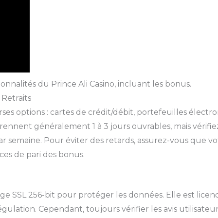
ionnalités du Prince Ali Casino, incluant les bonus.
Retraits
ses options : cartes de crédit/débit, portefeuilles électr
rennent généralement 1 à 3 jours ouvrables, mais vérifiez
 semaine. Pour éviter des retards, assurez-vous que vot
ces de pari des bonus.
age SSL 256-bit pour protéger les données. Elle est licen
ulation. Cependant, toujours vérifier les avis utilisateur