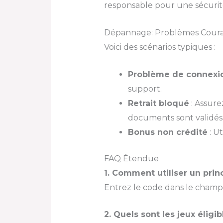
responsable pour une sécurit
Dépannage: Problèmes Couran
Voici des scénarios typiques :
Problème de connexi
support.
Retrait bloqué
: Assure
documents sont validés
Bonus non crédité
: Ut
FAQ Étendue
1. Comment utiliser un prin
Entrez le code dans le champ p
2. Quels sont les jeux éligi