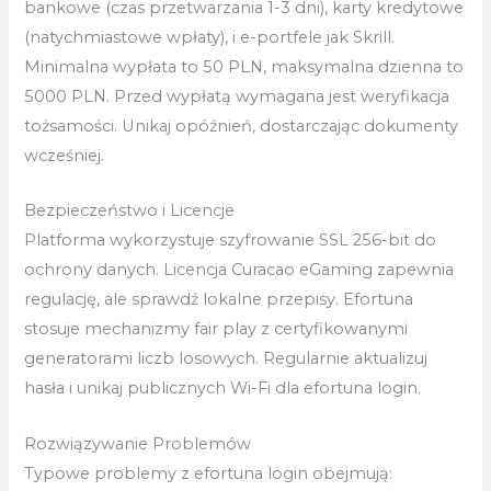
bankowe (czas przetwarzania 1-3 dni), karty kredytowe
(natychmiastowe wpłaty), i e-portfele jak Skrill.
Minimalna wypłata to 50 PLN, maksymalna dzienna to
5000 PLN. Przed wypłatą wymagana jest weryfikacja
tożsamości. Unikaj opóźnień, dostarczając dokumenty
wcześniej.
Bezpieczeństwo i Licencje
Platforma wykorzystuje szyfrowanie SSL 256-bit do
ochrony danych. Licencja Curacao eGaming zapewnia
regulację, ale sprawdź lokalne przepisy. Efortuna
stosuje mechanizmy fair play z certyfikowanymi
generatorami liczb losowych. Regularnie aktualizuj
hasła i unikaj publicznych Wi-Fi dla efortuna login.
Rozwiązywanie Problemów
Typowe problemy z efortuna login obejmują: