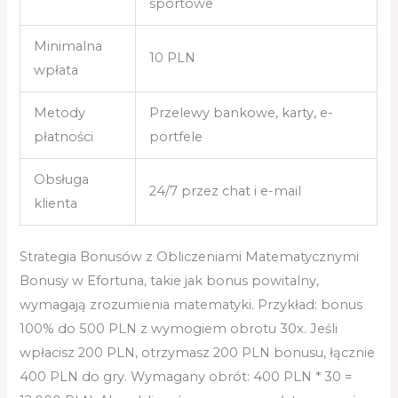
sportowe
Minimalna
10 PLN
wpłata
Metody
Przelewy bankowe, karty, e-
płatności
portfele
Obsługa
24/7 przez chat i e-mail
klienta
Strategia Bonusów z Obliczeniami Matematycznymi
Bonusy w Efortuna, takie jak bonus powitalny,
wymagają zrozumienia matematyki. Przykład: bonus
100% do 500 PLN z wymogiem obrotu 30x. Jeśli
wpłacisz 200 PLN, otrzymasz 200 PLN bonusu, łącznie
400 PLN do gry. Wymagany obrót: 400 PLN * 30 =