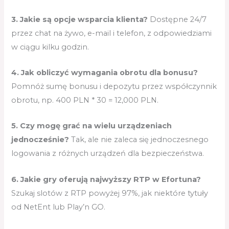
3. Jakie są opcje wsparcia klienta?
Dostępne 24/7
przez chat na żywo, e-mail i telefon, z odpowiedziami
w ciągu kilku godzin.
4. Jak obliczyć wymagania obrotu dla bonusu?
Pomnóż sumę bonusu i depozytu przez współczynnik
obrotu, np. 400 PLN * 30 = 12,000 PLN.
5. Czy mogę grać na wielu urządzeniach
jednocześnie?
Tak, ale nie zaleca się jednoczesnego
logowania z różnych urządzeń dla bezpieczeństwa.
6. Jakie gry oferują najwyższy RTP w Efortuna?
Szukaj slotów z RTP powyżej 97%, jak niektóre tytuły
od NetEnt lub Play’n GO.