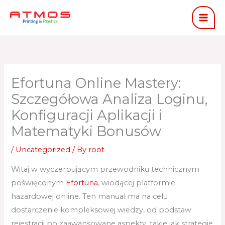
Skip
to
content
Efortuna Online Mastery:
Szczegółowa Analiza Loginu,
Konfiguracji Aplikacji i
Matematyki Bonusów
/
Uncategorized
/ By
root
Witaj w wyczerpującym przewodniku technicznym
poświęconym
Efortuna
, wiodącej platformie
hazardowej online. Ten manual ma na celu
dostarczenie kompleksowej wiedzy, od podstaw
rejestracji po zaawansowane aspekty, takie jak strategie