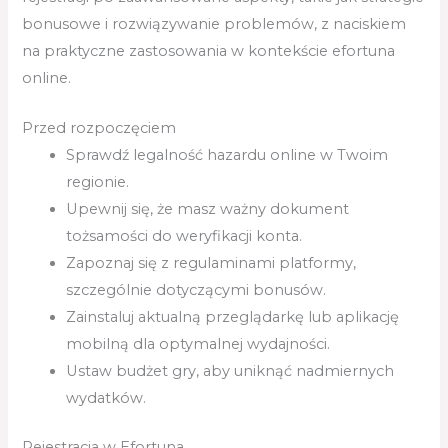
bonusowe i rozwiązywanie problemów, z naciskiem
na praktyczne zastosowania w kontekście efortuna
online.
Przed rozpoczęciem
Sprawdź legalność hazardu online w Twoim
regionie.
Upewnij się, że masz ważny dokument
tożsamości do weryfikacji konta.
Zapoznaj się z regulaminami platformy,
szczególnie dotyczącymi bonusów.
Zainstaluj aktualną przeglądarkę lub aplikację
mobilną dla optymalnej wydajności.
Ustaw budżet gry, aby uniknąć nadmiernych
wydatków.
Rejestracja w Efortuna