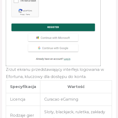
Zrzut ekranu przedstawiający interfejs logowania w
Efortuna, kluczowy dla dostępu do konta.
Specyfikacja
Wartość
Licencja
Curacao eGaming
Sloty, blackjack, ruletka, zakłady
Rodzaje gier