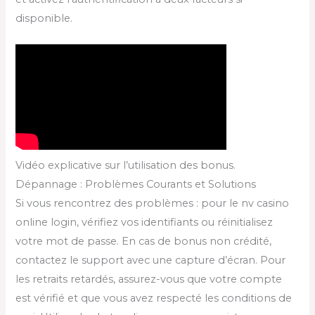
disponible.
Vidéo explicative sur l’utilisation des bonus.
Dépannage : Problèmes Courants et Solutions
Si vous rencontrez des problèmes : pour le nv casino
online login, vérifiez vos identifiants ou réinitialisez
votre mot de passe. En cas de bonus non crédité,
contactez le support avec une capture d’écran. Pour
les retraits retardés, assurez-vous que votre compte
est vérifié et que vous avez respecté les conditions de