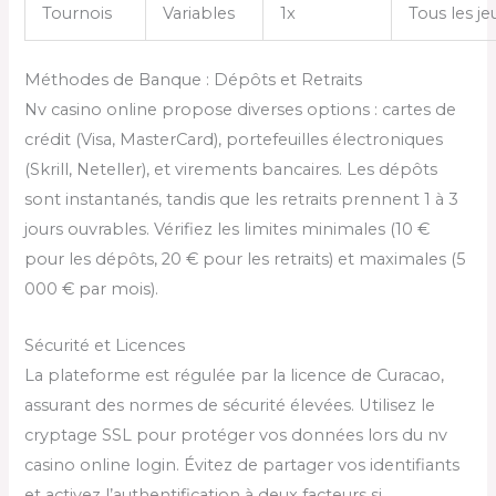
Tournois
Variables
1x
Tous les je
Méthodes de Banque : Dépôts et Retraits
Nv casino online propose diverses options : cartes de
crédit (Visa, MasterCard), portefeuilles électroniques
(Skrill, Neteller), et virements bancaires. Les dépôts
sont instantanés, tandis que les retraits prennent 1 à 3
jours ouvrables. Vérifiez les limites minimales (10 €
pour les dépôts, 20 € pour les retraits) et maximales (5
000 € par mois).
Sécurité et Licences
La plateforme est régulée par la licence de Curacao,
assurant des normes de sécurité élevées. Utilisez le
cryptage SSL pour protéger vos données lors du nv
casino online login. Évitez de partager vos identifiants
et activez l’authentification à deux facteurs si