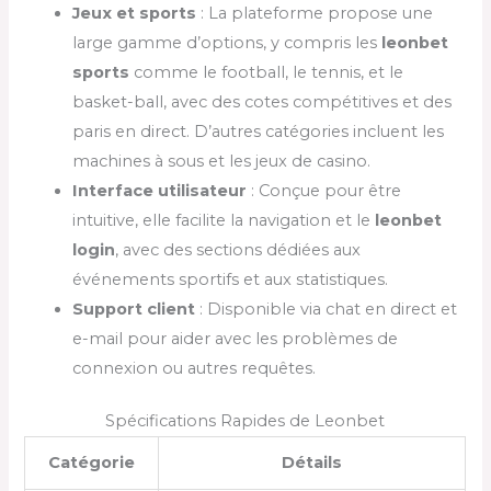
Jeux et sports
: La plateforme propose une
large gamme d’options, y compris les
leonbet
sports
comme le football, le tennis, et le
basket-ball, avec des cotes compétitives et des
paris en direct. D’autres catégories incluent les
machines à sous et les jeux de casino.
Interface utilisateur
: Conçue pour être
intuitive, elle facilite la navigation et le
leonbet
login
, avec des sections dédiées aux
événements sportifs et aux statistiques.
Support client
: Disponible via chat en direct et
e-mail pour aider avec les problèmes de
connexion ou autres requêtes.
Spécifications Rapides de Leonbet
Catégorie
Détails