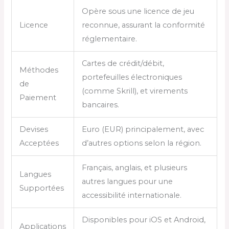
Opère sous une licence de jeu
Licence
reconnue, assurant la conformité
réglementaire.
Cartes de crédit/débit,
Méthodes
portefeuilles électroniques
de
(comme Skrill), et virements
Paiement
bancaires.
Devises
Euro (EUR) principalement, avec
Acceptées
d’autres options selon la région.
Français, anglais, et plusieurs
Langues
autres langues pour une
Supportées
accessibilité internationale.
Disponibles pour iOS et Android,
Applications