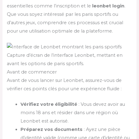
essentielles comme l’inscription et le
leonbet login
.
Que vous soyez intéressé par les paris sportifs ou
d’autres jeux, comprendre ces processus est crucial
pour une utilisation optimale de la plateforme.
Capture d’écran de l’interface Leonbet, mettant en
avant les options de paris sportifs.
Avant de commencer
Avant de vous lancer sur Leonbet, assurez-vous de
vérifier ces points clés pour une expérience fluide :
Vérifiez votre éligibilité
: Vous devez avoir au
moins 18 ans et résider dans une région où
Leonbet est autorisé.
Préparez vos documents
: Ayez une pièce
d’identité valide (comme une carte d’identité ou