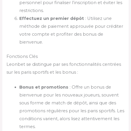
personnel pour finaliser l’inscription et éviter les
restrictions.
Effectuez un premier dépôt
: Utilisez une
méthode de paiement approuvée pour créditer
votre compte et profiter des bonus de
bienvenue.
Fonctions Clés
Leonbet se distingue par ses fonctionnalités centrées
sur les paris sportifs et les bonus :
Bonus et promotions
: Offre un bonus de
bienvenue pour les nouveaux joueurs, souvent
sous forme de match de dépôt, ainsi que des
promotions régulières pour les paris sportifs. Les
conditions varient, alors lisez attentivement les
termes.