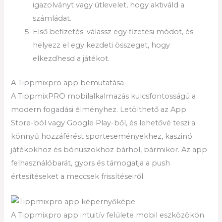
igazolványt vagy útlevelet, hogy aktiváld a
számládat.
Első befizetés: válassz egy fizetési módot, és
helyezz el egy kezdeti összeget, hogy
elkezdhesd a játékot.
A Tippmixpro app bemutatása
A TippmixPRO mobilalkalmazás kulcsfontosságú a
modern fogadási élményhez. Letölthető az App
Store-ból vagy Google Play-ből, és lehetővé teszi a
könnyű hozzáférést sporteseményekhez, kaszinó
játékokhoz és bónuszokhoz bárhol, bármikor. Az app
felhasználóbarát, gyors és támogatja a push
értesítéseket a meccsek frissítéseiről.
A Tippmixpro app intuitív felülete mobil eszközökön.