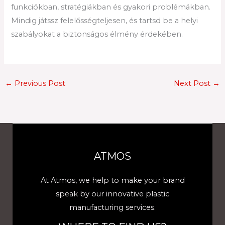
funkciókban, stratégiákban és gyakori problémákban.
Mindig játssz felelősségteljesen, és tartsd be a helyi
szabályokat a biztonságos élmény érdekében.
←
Previous Post
Next Post
→
ATMOS
At Atmos, we help to make your brand
speak by our innovative plastic
manufacturing services.