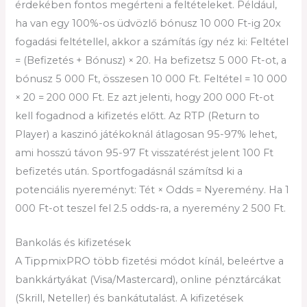
érdekében fontos megérteni a feltételeket. Például,
ha van egy 100%-os üdvözlő bónusz 10 000 Ft-ig 20x
fogadási feltétellel, akkor a számítás így néz ki: Feltétel
= (Befizetés + Bónusz) × 20. Ha befizetsz 5 000 Ft-ot, a
bónusz 5 000 Ft, összesen 10 000 Ft. Feltétel = 10 000
× 20 = 200 000 Ft. Ez azt jelenti, hogy 200 000 Ft-ot
kell fogadnod a kifizetés előtt. Az RTP (Return to
Player) a kaszinó játékoknál átlagosan 95-97% lehet,
ami hosszú távon 95-97 Ft visszatérést jelent 100 Ft
befizetés után. Sportfogadásnál számítsd ki a
potenciális nyereményt: Tét × Odds = Nyeremény. Ha 1
000 Ft-ot teszel fel 2.5 odds-ra, a nyeremény 2 500 Ft.
Bankolás és kifizetések
A TippmixPRO több fizetési módot kínál, beleértve a
bankkártyákat (Visa/Mastercard), online pénztárcákat
(Skrill, Neteller) és bankátutalást. A kifizetések