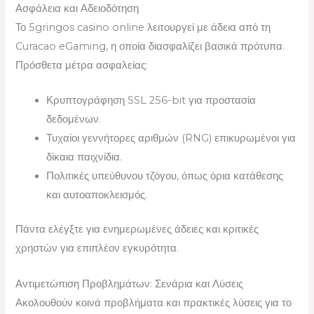
Ασφάλεια και Αδειοδότηση
Το 5gringos casino online λειτουργεί με άδεια από τη
Curacao eGaming, η οποία διασφαλίζει βασικά πρότυπα.
Πρόσθετα μέτρα ασφαλείας:
Κρυπτογράφηση SSL 256-bit για προστασία
δεδομένων.
Τυχαίοι γεννήτορες αριθμών (RNG) επικυρωμένοι για
δίκαια παιχνίδια.
Πολιτικές υπεύθυνου τζόγου, όπως όρια κατάθεσης
και αυτοαποκλεισμός.
Πάντα ελέγξτε για ενημερωμένες άδειες και κριτικές
χρηστών για επιπλέον εγκυρότητα.
Αντιμετώπιση Προβλημάτων: Σενάρια και Λύσεις
Ακολουθούν κοινά προβλήματα και πρακτικές λύσεις για το