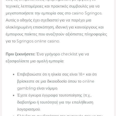
τεχνικές λεπτομέρειες και πρακτικές συμβουλές για να
μεγιστοποιήσετε την εμπειρία σας στο casino 5gringos.
Αυτός ο οδηγός έχει σχεδιαστεί για να παρέχει μια
ολοκληρωμένη επισκόπηση, ιδανική για καινούργιους και
έμπειρους παίκτες που αναζητούν αξιόπιστες πληροφορίες
για το 5gringos online casino.
Πριν ξεκινήσετε:
Ένα γρήγορο checklist για να
εξασφαλίσετε μια ομαλή εμπειρία:
Επιβεβαιώστε ότι η ηλικία σας είναι 18+ και ότι
βρίσκεστε σε μια δικαιοδοσία όπου το online
gambling είναι νόμιμο.
Έχετε έγκυρα έγγραφα ταυτοποίησης (π.χ.,
διαβατήριο ή ταυτότητα) για την επαλήθευση
λογαριασμού.