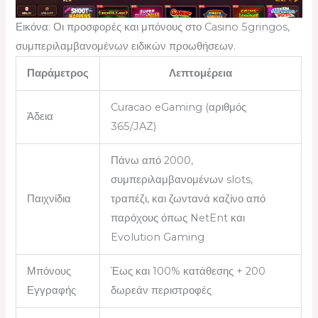
Εικόνα: Οι προσφορές και μπόνους στο Casino 5gringos,
συμπεριλαμβανομένων ειδικών προωθήσεων.
Παράμετρος
Λεπτομέρεια
Curacao eGaming (αριθμός
Άδεια
365/JAZ)
Πάνω από 2000,
συμπεριλαμβανομένων slots,
Παιχνίδια
τραπέζι, και ζωντανά καζίνο από
παρόχους όπως NetEnt και
Evolution Gaming
Μπόνους
Έως και 100% κατάθεσης + 200
Εγγραφής
δωρεάν περιστροφές