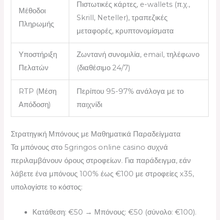
Πιστωτικές κάρτες, e-wallets (π.χ.,
Μέθοδοι
Skrill, Neteller), τραπεζικές
Πληρωμής
μεταφορές, κρυπτονομίσματα
Υποστήριξη
Ζωντανή συνομιλία, email, τηλέφωνο
Πελατών
(διαθέσιμο 24/7)
RTP (Μέση
Περίπου 95-97% ανάλογα με το
Απόδοση)
παιχνίδι
Στρατηγική Μπόνους με Μαθηματικά Παραδείγματα
Τα μπόνους στο 5gringos online casino συχνά
περιλαμβάνουν όρους στροφείων. Για παράδειγμα, εάν
λάβετε ένα μπόνους 100% έως €100 με στροφείες x35,
υπολογίστε το κόστος:
Κατάθεση: €50 → Μπόνους: €50 (σύνολο: €100).