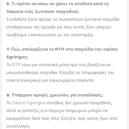
6. Τι πρέπει να κάνω αν χάσω τη σύνδεση κατά τη
διάρκεια ενός ζωντανού παιχνιδιού;
Συνδεθείτε ξανά άμεσα· τα περισσότερα ζωντανά παιχνίδια
αποθηκεύουν την πρόοδο για λίγα λεπτά. Εάν υπάρχει
πρόβλημα, επικοινωνήστε με την υποστήριξη.
7. Πώς υπολογίζεται το RTP στα παιχνίδια του casino
5gringos;
Το RTP είναι μια στατιστική μέση τιμή που βασίζεται σε
μακροπρόθεσμα παιχνίδια. Ελέγξτε τις πληροφορίες του
παίκτη λογισμικού για συγκεκριμένα ποσοστά.
8. Υπάρχουν κρυφές χρεώσεις για συναλλαγές;
Το Casino 5gringos συνήθως δεν χρεώνει προμήθειες,
αλλά οι τράπεζες ή οι πάροχοι πληρωμών μπορεί να
εφαρμόσουν δικά τους τέλη. Ελέγξτε τους όρους πριν από
συναλλαγές.