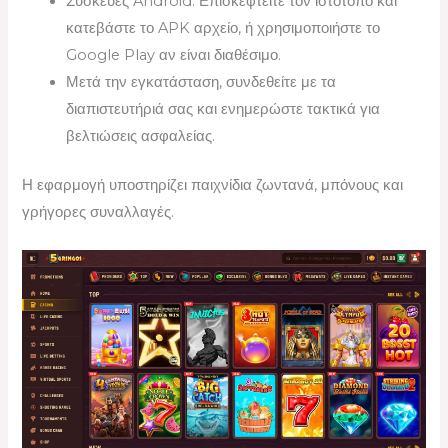
Συσκευές Android: Επισκεφτείτε τον ιστότοπο και
κατεβάστε το APK αρχείο, ή χρησιμοποιήστε το
Google Play αν είναι διαθέσιμο.
Μετά την εγκατάσταση, συνδεθείτε με τα
διαπιστευτήριά σας και ενημερώστε τακτικά για
βελτιώσεις ασφαλείας.
Η εφαρμογή υποστηρίζει παιχνίδια ζωντανά, μπόνους και
γρήγορες συναλλαγές.