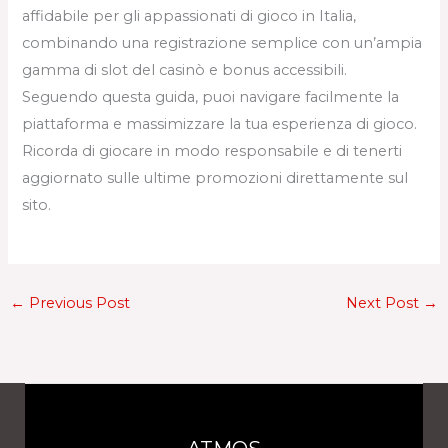
affidabile per gli appassionati di gioco in Italia,
combinando una registrazione semplice con un’ampia
gamma di slot del casinò e bonus accessibili.
Seguendo questa guida, puoi navigare facilmente la
piattaforma e massimizzare la tua esperienza di gioco.
Ricorda di giocare in modo responsabile e di tenerti
aggiornato sulle ultime promozioni direttamente sul
sito.
←
Previous Post
Next Post
→