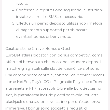
futuro.
Conferma la registrazione seguendo le istruzioni
inviate via email o SMS, se necessario.
Effettua un primo deposito utilizzando i metodi
di pagamento supportati per sbloccare
eventuali bonus di benvenuto.
Caratteristiche Chiave: Bonus e Giochi
EuroBet attira i giocatori con bonus competitivi, come
offerte di benvenuto che possono includere depositi
match e giri gratuiti sulle slot del casinò. Le slot sono
una componente centrale, con titoli da provider leader
come NetEnt, Play’n GO e Pragmatic Play, che offrono
alta varietà e RTP favorevoli. Oltre alle EuroBet casinò
slot, la piattaforma include giochi da tavolo, roulette,
blackjack e una sezione live casino per un’esperienza
immersiva. I bonus sono soggetti a requisiti di