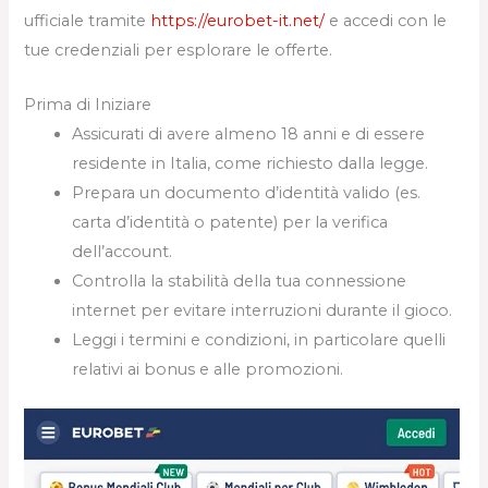
ufficiale tramite
https://eurobet-it.net/
e accedi con le
tue credenziali per esplorare le offerte.
Prima di Iniziare
Assicurati di avere almeno 18 anni e di essere
residente in Italia, come richiesto dalla legge.
Prepara un documento d’identità valido (es.
carta d’identità o patente) per la verifica
dell’account.
Controlla la stabilità della tua connessione
internet per evitare interruzioni durante il gioco.
Leggi i termini e condizioni, in particolare quelli
relativi ai bonus e alle promozioni.