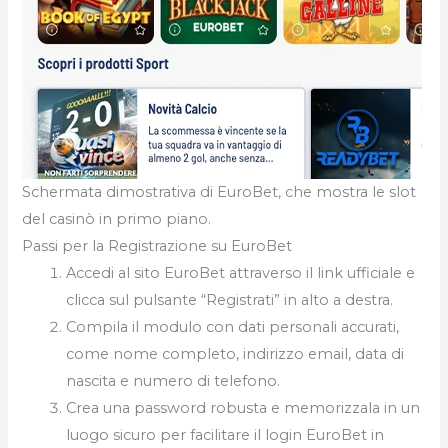
Schermata dimostrativa di EuroBet, che mostra le slot
del casinò in primo piano.
Passi per la Registrazione su EuroBet
Accedi al sito EuroBet attraverso il link ufficiale e
clicca sul pulsante “Registrati” in alto a destra.
Compila il modulo con dati personali accurati,
come nome completo, indirizzo email, data di
nascita e numero di telefono.
Crea una password robusta e memorizzala in un
luogo sicuro per facilitare il login EuroBet in