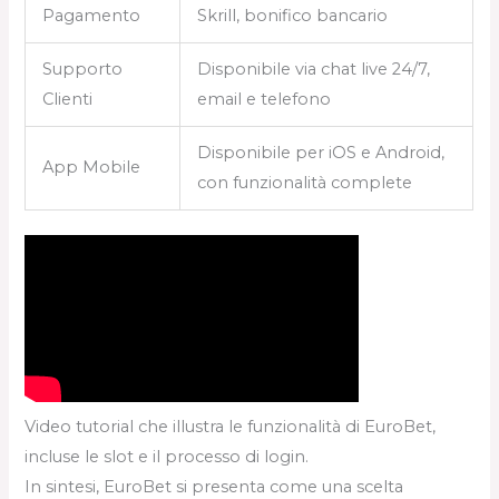
Pagamento
Skrill, bonifico bancario
Supporto
Disponibile via chat live 24/7,
Clienti
email e telefono
Disponibile per iOS e Android,
App Mobile
con funzionalità complete
Video tutorial che illustra le funzionalità di EuroBet,
incluse le slot e il processo di login.
In sintesi, EuroBet si presenta come una scelta